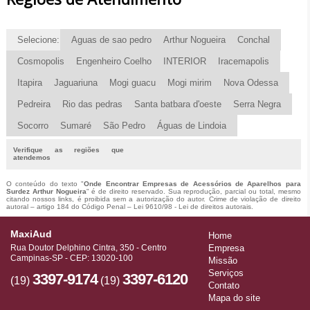
Selecione:
Aguas de sao pedro
Arthur Nogueira
Conchal
Cosmopolis
Engenheiro Coelho
INTERIOR
Iracemapolis
Itapira
Jaguariuna
Mogi guacu
Mogi mirim
Nova Odessa
Pedreira
Rio das pedras
Santa batbara d'oeste
Serra Negra
Socorro
Sumaré
São Pedro
Águas de Lindoia
Verifique as regiões que
atendemos
O conteúdo do texto "
Onde Encontrar Empresas de Acessórios de Aparelhos para
Surdez Arthur Nogueira
" é de direito reservado. Sua reprodução, parcial ou total, mesmo
citando nossos links, é proibida sem a autorização do autor. Crime de violação de direito
autoral – artigo 184 do Código Penal –
Lei 9610/98 - Lei de direitos autorais
.
MaxiAud
Home
Rua Doutor Delphino Cintra, 350 - Centro
Empresa
Campinas-SP - CEP: 13020-100
Missão
Serviços
3397-9174
3397-6120
(19)
(19)
Contato
Mapa do site