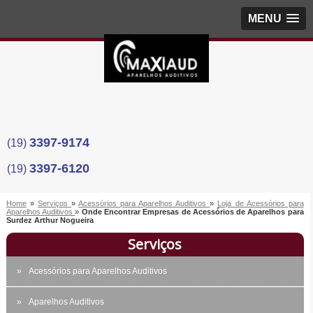
MENU
3397-9174
(19)
3397-6120
(19)
Home
»
Serviços
»
Acessórios para Aparelhos Auditivos
»
Loja de Acessórios para
Aparelhos Auditivos
»
Onde Encontrar Empresas de Acessórios de Aparelhos para
Surdez Arthur Nogueira
Serviços
Acessórios para Aparelhos Auditivos
Aparelhos Auditivos