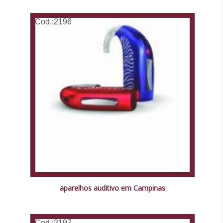
Cod.:
2196
aparelhos auditivo em Campinas
Cod.:
2197