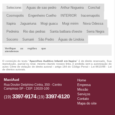
Selecione:
Aguas de sao pedro
Arthur Nogueira
Conchal
Cosmopolis
Engenheiro Coelho
INTERIOR
Iracemapolis
Itapira
Jaguariuna
Mogi guacu
Mogi mirim
Nova Odessa
Pedreira
Rio das pedras
Santa batbara d'oeste
Serra Negra
Socorro
Sumaré
São Pedro
Águas de Lindoia
Verifique as regiões que
atendemos
O conteúdo do texto "
Aparelhos Auditivo Infantil em Itapira
" é de direito reservado. Sua
reprodução, parcial ou total, mesmo citando nossos links, é proibida sem a autorização do
autor. Crime de violação de direito autoral – artigo 184 do Código Penal –
Lei 9610/98 - Lei
de direitos autorais
.
MaxiAud
Home
Rua Doutor Delphino Cintra, 350 - Centro
Empresa
Campinas-SP - CEP: 13020-100
Missão
Serviços
3397-9174
3397-6120
(19)
(19)
Contato
Mapa do site