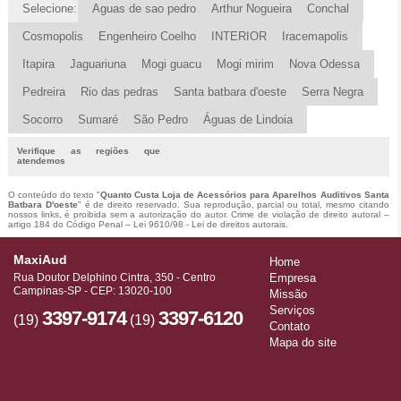
Selecione:
Aguas de sao pedro
Arthur Nogueira
Conchal
Cosmopolis
Engenheiro Coelho
INTERIOR
Iracemapolis
Itapira
Jaguariuna
Mogi guacu
Mogi mirim
Nova Odessa
Pedreira
Rio das pedras
Santa batbara d'oeste
Serra Negra
Socorro
Sumaré
São Pedro
Águas de Lindoia
Verifique as regiões que
atendemos
O conteúdo do texto "
Quanto Custa Loja de Acessórios para Aparelhos Auditivos Santa
Batbara D'oeste
" é de direito reservado. Sua reprodução, parcial ou total, mesmo citando
nossos links, é proibida sem a autorização do autor. Crime de violação de direito autoral –
artigo 184 do Código Penal –
Lei 9610/98 - Lei de direitos autorais
.
MaxiAud
Home
Rua Doutor Delphino Cintra, 350 - Centro
Empresa
Campinas-SP - CEP: 13020-100
Missão
Serviços
3397-9174
3397-6120
(19)
(19)
Contato
Mapa do site