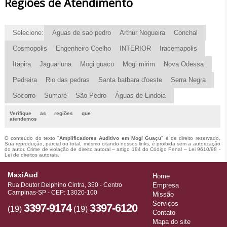
Regiões de Atendimento
Selecione:
Aguas de sao pedro
Arthur Nogueira
Conchal
Cosmopolis
Engenheiro Coelho
INTERIOR
Iracemapolis
Itapira
Jaguariuna
Mogi guacu
Mogi mirim
Nova Odessa
Pedreira
Rio das pedras
Santa batbara d'oeste
Serra Negra
Socorro
Sumaré
São Pedro
Águas de Lindoia
Verifique as regiões que
atendemos
O conteúdo do texto "
Amplificadores Auditivo em Mogi Guaçu
" é de direito reservado.
Sua reprodução, parcial ou total, mesmo citando nossos links, é proibida sem a autorização
do autor. Crime de violação de direito autoral – artigo 184 do Código Penal –
Lei 9610/98 -
Lei de direitos autorais
.
MaxiAud
Home
Rua Doutor Delphino Cintra, 350 - Centro
Empresa
Campinas-SP - CEP: 13020-100
Missão
Serviços
3397-9174
3397-6120
(19)
(19)
Contato
Mapa do site