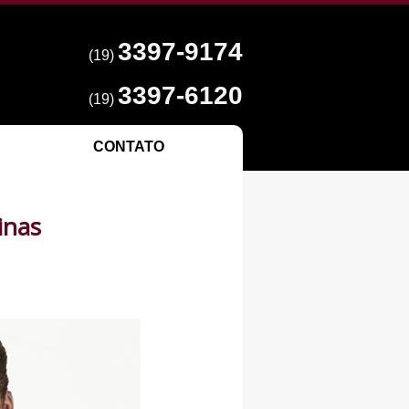
3397-9174
(19)
3397-6120
(19)
CONTATO
inas