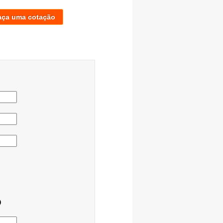
aça uma cotação
o