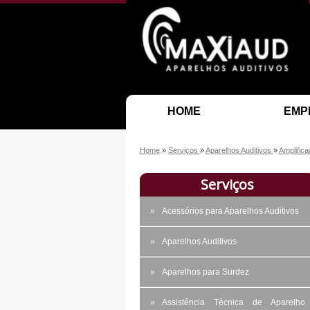
HOME
EMP
Home
»
Serviços
»
Aparelhos Auditivos
»
Amplifica
Serviços
Acessórios para Aparelhos Auditivos
Aparelhos Auditivos
Aparelhos para Surdez
Assistência Técnica de Aparelho