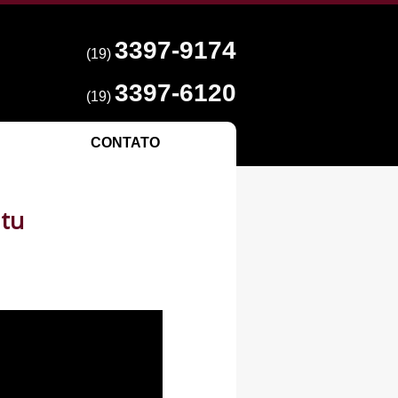
3397-9174
(19)
3397-6120
(19)
CONTATO
Itu