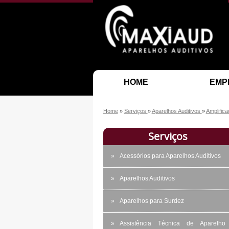
HOME
EMP
Home
»
Serviços
»
Aparelhos Auditivos
»
Amplifica
Serviços
Acessórios para Aparelhos Auditivos
Aparelhos Auditivos
Aparelhos para Surdez
Assistência Técnica de Aparelho