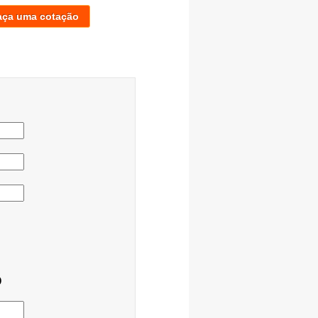
aça uma cotação
o