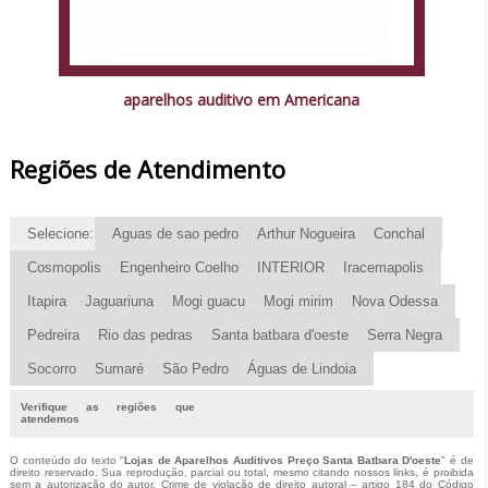
aparelhos auditivo em Americana
Regiões de Atendimento
Selecione:
Aguas de sao pedro
Arthur Nogueira
Conchal
Cosmopolis
Engenheiro Coelho
INTERIOR
Iracemapolis
Itapira
Jaguariuna
Mogi guacu
Mogi mirim
Nova Odessa
Pedreira
Rio das pedras
Santa batbara d'oeste
Serra Negra
Socorro
Sumaré
São Pedro
Águas de Lindoia
Verifique as regiões que
atendemos
O conteúdo do texto "
Lojas de Aparelhos Auditivos Preço Santa Batbara D'oeste
" é de
direito reservado. Sua reprodução, parcial ou total, mesmo citando nossos links, é proibida
sem a autorização do autor. Crime de violação de direito autoral – artigo 184 do Código