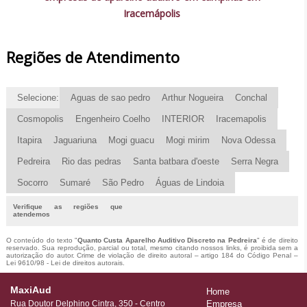
Iracemápolis
Regiões de Atendimento
Selecione:
Aguas de sao pedro
Arthur Nogueira
Conchal
Cosmopolis
Engenheiro Coelho
INTERIOR
Iracemapolis
Itapira
Jaguariuna
Mogi guacu
Mogi mirim
Nova Odessa
Pedreira
Rio das pedras
Santa batbara d'oeste
Serra Negra
Socorro
Sumaré
São Pedro
Águas de Lindoia
Verifique as regiões que
atendemos
O conteúdo do texto "
Quanto Custa Aparelho Auditivo Discreto na Pedreira
" é de direito
reservado. Sua reprodução, parcial ou total, mesmo citando nossos links, é proibida sem a
autorização do autor. Crime de violação de direito autoral – artigo 184 do Código Penal –
Lei 9610/98 - Lei de direitos autorais
.
MaxiAud
Home
Rua Doutor Delphino Cintra, 350 - Centro
Empresa