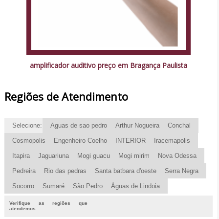
amplificador auditivo preço em Bragança Paulista
Regiões de Atendimento
Selecione:
Aguas de sao pedro
Arthur Nogueira
Conchal
Cosmopolis
Engenheiro Coelho
INTERIOR
Iracemapolis
Itapira
Jaguariuna
Mogi guacu
Mogi mirim
Nova Odessa
Pedreira
Rio das pedras
Santa batbara d'oeste
Serra Negra
Socorro
Sumaré
São Pedro
Águas de Lindoia
Verifique as regiões que
atendemos