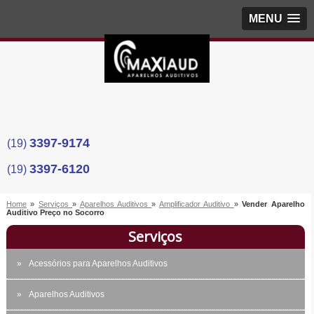
MENU
3397-9174
(19)
3397-6120
(19)
Home
»
Serviços
»
Aparelhos Auditivos
»
Amplificador Auditivo
»
Vender Aparelho
Auditivo Preço no Socorro
Serviços
Acessórios para Aparelhos Auditivos
Aparelhos Auditivos