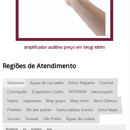
amplificador auditivo preço em Mogi Mirim
Regiões de Atendimento
Selecione:
Aguas de sao pedro
Arthur Nogueira
Conchal
Cosmopolis
Engenheiro Coelho
INTERIOR
Iracemapolis
Itapira
Jaguariuna
Mogi guacu
Mogi mirim
Nova Odessa
Pedreira
Rio das pedras
Santa batbara d'oeste
Serra Negra
Socorro
Sumaré
São Pedro
Águas de Lindoia
Verifique as regiões que