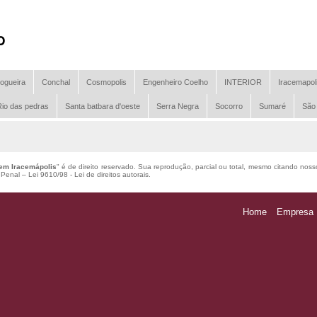
o
ogueira
Conchal
Cosmopolis
Engenheiro Coelho
INTERIOR
Iracemapol
io das pedras
Santa batbara d'oeste
Serra Negra
Socorro
Sumaré
São
 em Iracemápolis
" é de direito reservado. Sua reprodução, parcial ou total, mesmo citando nosso
o Penal –
Lei 9610/98 - Lei de direitos autorais
.
Home
Empresa