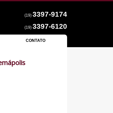
3397-9174
(19)
3397-6120
(19)
CONTATO
cemápolis