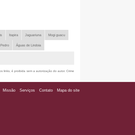
is
Itapira
Jaguariuna
Mogi guacu
 Pedro
Águas de Lindoia
s links, é proibida sem a autorização do autor. Crime
Missão
Serviços
Contato
Mapa do site