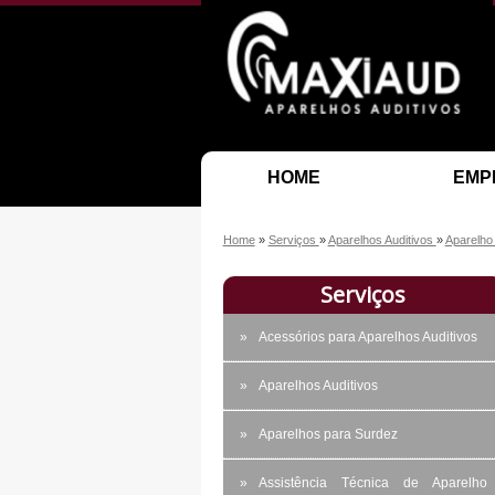
HOME
EMP
Home
»
Serviços
»
Aparelhos Auditivos
»
Aparelho 
Serviços
Acessórios para Aparelhos Auditivos
Aparelhos Auditivos
Aparelhos para Surdez
Assistência Técnica de Aparelho