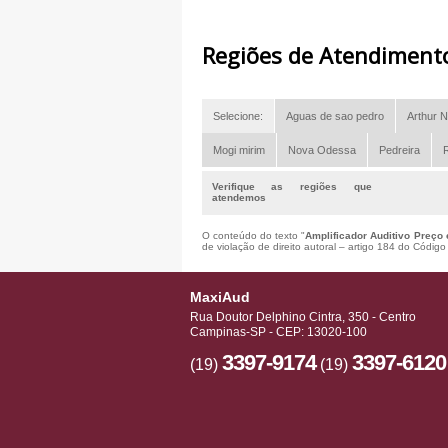
Regiões de Atendiment
Selecione:
Aguas de sao pedro
Arthur N
Mogi mirim
Nova Odessa
Pedreira
R
Verifique as regiões que
atendemos
O conteúdo do texto "
Amplificador Auditivo Preço
de violação de direito autoral – artigo 184 do Códig
MaxiAud
Rua Doutor Delphino Cintra, 350 - Centro
Campinas-SP - CEP: 13020-100
3397-9174
3397-6120
(19)
(19)