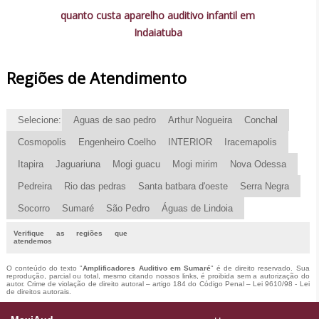
quanto custa aparelho auditivo infantil em
Indaiatuba
Regiões de Atendimento
Selecione:
Aguas de sao pedro
Arthur Nogueira
Conchal
Cosmopolis
Engenheiro Coelho
INTERIOR
Iracemapolis
Itapira
Jaguariuna
Mogi guacu
Mogi mirim
Nova Odessa
Pedreira
Rio das pedras
Santa batbara d'oeste
Serra Negra
Socorro
Sumaré
São Pedro
Águas de Lindoia
Verifique as regiões que
atendemos
O conteúdo do texto "
Amplificadores Auditivo em Sumaré
" é de direito reservado. Sua
reprodução, parcial ou total, mesmo citando nossos links, é proibida sem a autorização do
autor. Crime de violação de direito autoral – artigo 184 do Código Penal –
Lei 9610/98 - Lei
de direitos autorais
.