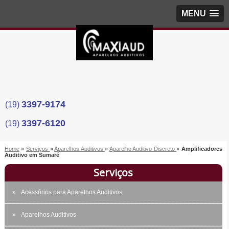
MENU
3397-9174
(19)
3397-6120
(19)
Home
»
Serviços
»
Aparelhos Auditivos
»
Aparelho Auditivo Discreto
»
Amplificadores
Auditivo em Sumaré
Serviços
Acessórios para Aparelhos Auditivos
Aparelhos Auditivos