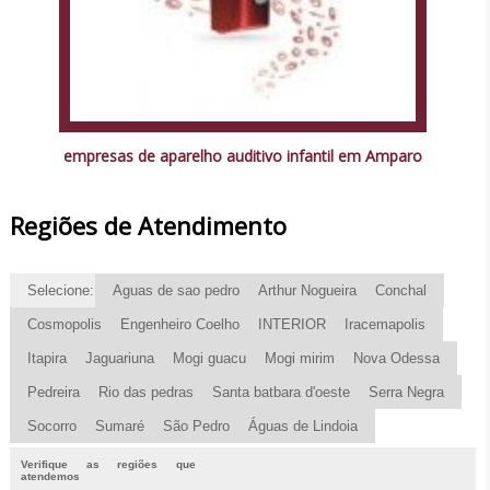
empresas de aparelho auditivo infantil em Amparo
Regiões de Atendimento
Selecione:
Aguas de sao pedro
Arthur Nogueira
Conchal
Cosmopolis
Engenheiro Coelho
INTERIOR
Iracemapolis
Itapira
Jaguariuna
Mogi guacu
Mogi mirim
Nova Odessa
Pedreira
Rio das pedras
Santa batbara d'oeste
Serra Negra
Socorro
Sumaré
São Pedro
Águas de Lindoia
Verifique as regiões que
atendemos