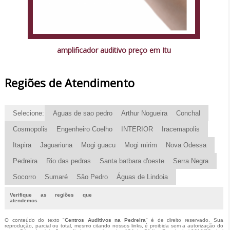
amplificador auditivo preço em Itu
Regiões de Atendimento
Selecione:
Aguas de sao pedro
Arthur Nogueira
Conchal
Cosmopolis
Engenheiro Coelho
INTERIOR
Iracemapolis
Itapira
Jaguariuna
Mogi guacu
Mogi mirim
Nova Odessa
Pedreira
Rio das pedras
Santa batbara d'oeste
Serra Negra
Socorro
Sumaré
São Pedro
Águas de Lindoia
Verifique as regiões que
atendemos
O conteúdo do texto "
Centros Auditivos na Pedreira
" é de direito reservado. Sua
reprodução, parcial ou total, mesmo citando nossos links, é proibida sem a autorização do