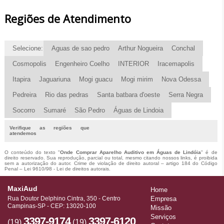
Regiões de Atendimento
Selecione:
Aguas de sao pedro
Arthur Nogueira
Conchal
Cosmopolis
Engenheiro Coelho
INTERIOR
Iracemapolis
Itapira
Jaguariuna
Mogi guacu
Mogi mirim
Nova Odessa
Pedreira
Rio das pedras
Santa batbara d'oeste
Serra Negra
Socorro
Sumaré
São Pedro
Águas de Lindoia
Verifique as regiões que
atendemos
O conteúdo do texto "
Onde Comprar Aparelho Auditivo em Águas de Lindóia
" é de
direito reservado. Sua reprodução, parcial ou total, mesmo citando nossos links, é proibida
sem a autorização do autor. Crime de violação de direito autoral – artigo 184 do Código
Penal –
Lei 9610/98 - Lei de direitos autorais
.
MaxiAud
Home
Rua Doutor Delphino Cintra, 350 - Centro
Empresa
Campinas-SP - CEP: 13020-100
Missão
Serviços
3397-9174
3397-6120
(19)
(19)