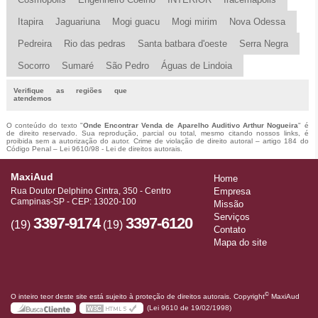
Itapira
Jaguariuna
Mogi guacu
Mogi mirim
Nova Odessa
Pedreira
Rio das pedras
Santa batbara d'oeste
Serra Negra
Socorro
Sumaré
São Pedro
Águas de Lindoia
Verifique as regiões que
atendemos
O conteúdo do texto "
Onde Encontrar Venda de Aparelho Auditivo Arthur Nogueira
" é
de direito reservado. Sua reprodução, parcial ou total, mesmo citando nossos links, é
proibida sem a autorização do autor. Crime de violação de direito autoral – artigo 184 do
Código Penal –
Lei 9610/98 - Lei de direitos autorais
.
MaxiAud
Home
Rua Doutor Delphino Cintra, 350 - Centro
Empresa
Campinas-SP - CEP: 13020-100
Missão
Serviços
3397-9174
3397-6120
(19)
(19)
Contato
Mapa do site
©
O inteiro teor deste site está sujeito à proteção de direitos autorais. Copyright
MaxiAud
(Lei 9610 de 19/02/1998)