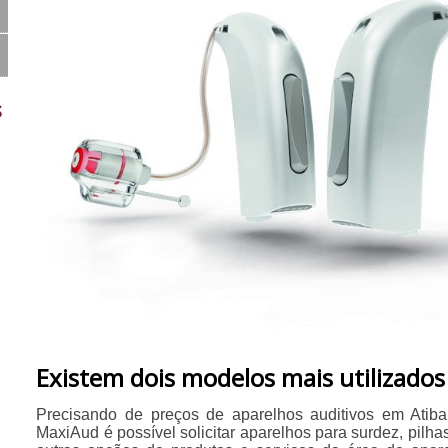
s
Existem dois modelos mais utilizados
Precisando de preços de aparelhos auditivos em Atib
MaxiAud é possível solicitar aparelhos para surdez, pilhas