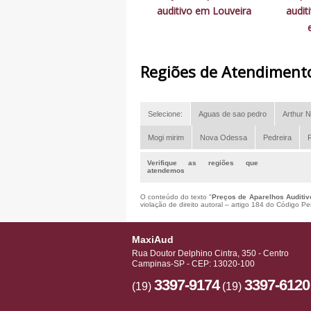
auditivo em Louveira
audit
Regiões de Atendiment
Selecione:
Aguas de sao pedro
Arthur N
Mogi mirim
Nova Odessa
Pedreira
R
Verifique as regiões que
atendemos
O conteúdo do texto "
Preços de Aparelhos Auditiv
violação de direito autoral – artigo 184 do Código P
MaxiAud
Rua Doutor Delphino Cintra, 350 - Centro
Campinas-SP - CEP: 13020-100
3397-9174
3397-6120
(19)
(19)