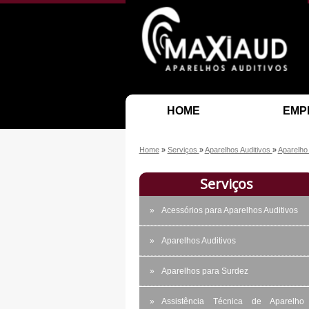
HOME
EMP
Home
»
Serviços
»
Aparelhos Auditivos
»
Aparelho 
Serviços
Acessórios para Aparelhos Auditivos
Aparelhos Auditivos
Aparelhos para Surdez
Assistência Técnica de Aparelho