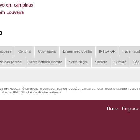
ivo em campinas
em Louveira
o
ogueira
Conchal
Cosmopolis
Engenheiro Coelho
INTERIOR
Iracemapol
io das pedras
Santa batbara d'oeste
Serra Negra
Socorro
Sumaré
São
os em Atibaia
" é de direito reservado. Sua reprodução, parcial ou total, mesmo citando nossos l
enal –
Lei 9610/98 - Lei de direitos autorais
.
Home
Empresa