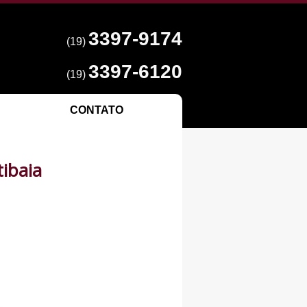
3397-9174
(19)
3397-6120
(19)
CONTATO
ibaia