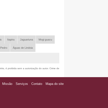
is
Itapira
Jaguariuna
Mogi guacu
 Pedro
Águas de Lindoia
inks, é proibida sem a autorização do autor. Crime de
Missão
Serviços
Contato
Mapa do site