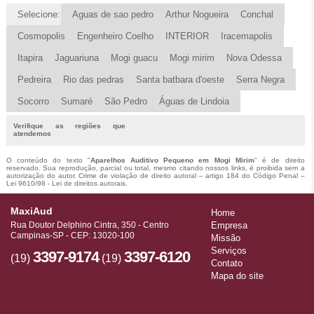
Selecione:
Aguas de sao pedro
Arthur Nogueira
Conchal
Cosmopolis
Engenheiro Coelho
INTERIOR
Iracemapolis
Itapira
Jaguariuna
Mogi guacu
Mogi mirim
Nova Odessa
Pedreira
Rio das pedras
Santa batbara d'oeste
Serra Negra
Socorro
Sumaré
São Pedro
Águas de Lindoia
Verifique as regiões que
atendemos
O conteúdo do texto "
Aparelhos Auditivo Pequeno em Mogi Mirim
" é de direito
reservado. Sua reprodução, parcial ou total, mesmo citando nossos links, é proibida sem a
autorização do autor. Crime de violação de direito autoral – artigo 184 do Código Penal –
Lei 9610/98 - Lei de direitos autorais
.
MaxiAud
Home
Rua Doutor Delphino Cintra, 350 - Centro
Empresa
Campinas-SP - CEP: 13020-100
Missão
Serviços
3397-9174
3397-6120
(19)
(19)
Contato
Mapa do site