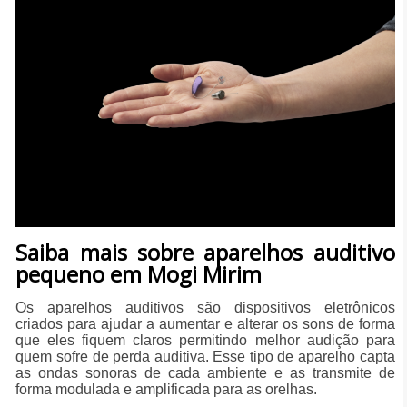
Saiba mais sobre aparelhos auditivo
pequeno em Mogi Mirim
Os aparelhos auditivos são dispositivos eletrônicos
criados para ajudar a aumentar e alterar os sons de forma
que eles fiquem claros permitindo melhor audição para
quem sofre de perda auditiva. Esse tipo de aparelho capta
as ondas sonoras de cada ambiente e as transmite de
forma modulada e amplificada para as orelhas.