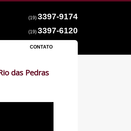
3397-9174
(19)
3397-6120
(19)
CONTATO
Rio das Pedras