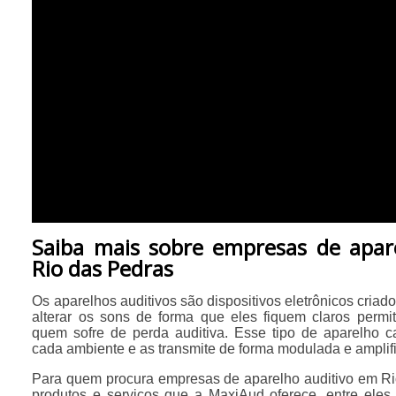
Saiba mais sobre empresas de apar
Rio das Pedras
Os aparelhos auditivos são dispositivos eletrônicos criad
alterar os sons de forma que eles fiquem claros permi
quem sofre de perda auditiva. Esse tipo de aparelho 
cada ambiente e as transmite de forma modulada e amplif
Para quem procura empresas de aparelho auditivo em R
produtos e serviços que a MaxiAud oferece, entre eles