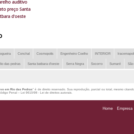
relho auditivo
reto preço Santa
tbara d'oeste
o
ogueira
Conchal
Cosmopolis
Engenheiro Coelho
INTERIOR
Iracemapol
io das pedras
Santa batbara d'oeste
Serra Negra
Socorro
Sumaré
São
ivo em Rio das Pedras
" é de direito reservado. Sua reprodução, parcial ou total, mesmo citand
 Código Penal –
Lei 9610/98 - Lei de direitos autorais
.
Home
Empresa