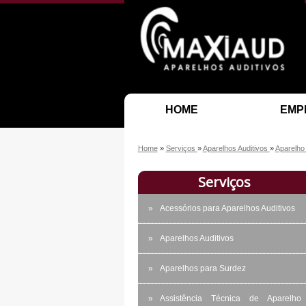
HOME
EMP
Home
»
Serviços
»
Aparelhos Auditivos
»
Aparelho
Serviços
Acessórios para Aparelhos Auditivos
Aparelhos Auditivos
Aparelhos para Surdez
Assistência Técnica de Aparelho