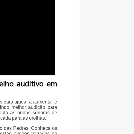
elho auditivo em
os para ajudar a aumentar e
tindo melhor audição para
capta as ondas sonoras de
icada para as orelhas.
io das Pedras, Conheça os
 estão opções variadas do