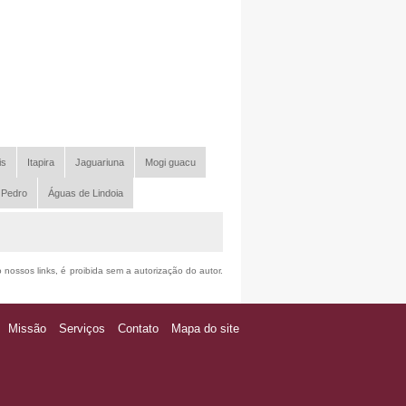
is
Itapira
Jaguariuna
Mogi guacu
 Pedro
Águas de Lindoia
o nossos links, é proibida sem a autorização do autor.
Missão
Serviços
Contato
Mapa do site