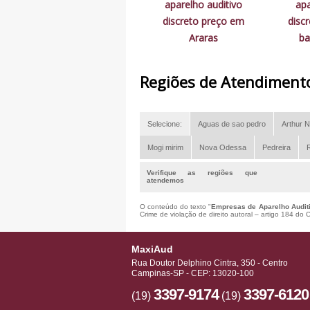
aparelho auditivo
apa
discreto preço em
disc
Araras
ba
Regiões de Atendiment
Selecione:
Aguas de sao pedro
Arthur N
Mogi mirim
Nova Odessa
Pedreira
R
Verifique as regiões que
atendemos
O conteúdo do texto "
Empresas de Aparelho Audit
Crime de violação de direito autoral – artigo 184 do
MaxiAud
Rua Doutor Delphino Cintra, 350 - Centro
Campinas-SP - CEP: 13020-100
3397-9174
3397-6120
(19)
(19)