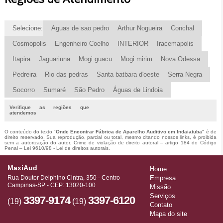
Selecione:
Aguas de sao pedro
Arthur Nogueira
Conchal
Cosmopolis
Engenheiro Coelho
INTERIOR
Iracemapolis
Itapira
Jaguariuna
Mogi guacu
Mogi mirim
Nova Odessa
Pedreira
Rio das pedras
Santa batbara d'oeste
Serra Negra
Socorro
Sumaré
São Pedro
Águas de Lindoia
Verifique as regiões que
atendemos
O conteúdo do texto "
Onde Encontrar Fábrica de Aparelho Auditivo em Indaiatuba
" é de
direito reservado. Sua reprodução, parcial ou total, mesmo citando nossos links, é proibida
sem a autorização do autor. Crime de violação de direito autoral – artigo 184 do Código
Penal –
Lei 9610/98 - Lei de direitos autorais
.
MaxiAud
Home
Rua Doutor Delphino Cintra, 350 - Centro
Empresa
Campinas-SP - CEP: 13020-100
Missão
Serviços
3397-9174
3397-6120
(19)
(19)
Contato
Mapa do site