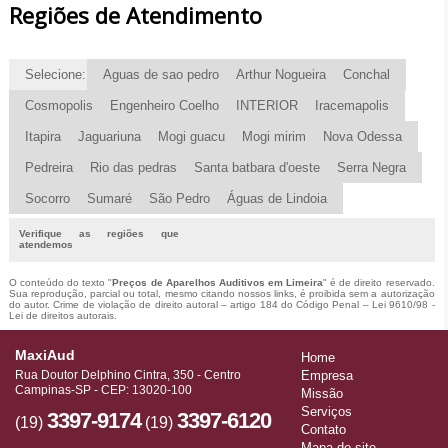
Regiões de Atendimento
Selecione:
Aguas de sao pedro
Arthur Nogueira
Conchal
Cosmopolis
Engenheiro Coelho
INTERIOR
Iracemapolis
Itapira
Jaguariuna
Mogi guacu
Mogi mirim
Nova Odessa
Pedreira
Rio das pedras
Santa batbara d'oeste
Serra Negra
Socorro
Sumaré
São Pedro
Águas de Lindoia
Verifique as regiões que
atendemos
O conteúdo do texto "
Preços de Aparelhos Auditivos em Limeira
" é de direito reservado.
Sua reprodução, parcial ou total, mesmo citando nossos links, é proibida sem a autorização
do autor. Crime de violação de direito autoral – artigo 184 do Código Penal –
Lei 9610/98 -
Lei de direitos autorais
.
MaxiAud
Home
Rua Doutor Delphino Cintra, 350 - Centro
Empresa
Campinas-SP - CEP: 13020-100
Missão
Serviços
3397-9174
3397-6120
(19)
(19)
Contato
Mapa do site