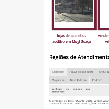
lojas de aparelhos
vender
auditivo em Mogi Guaçu
Ar
Regiões de Atendiment
Selecione:
Aguas de sao pedro
Arthur N
Mogi mirim
Nova Odessa
Pedreira
R
Verifique as regiões que
atendemos
O conteúdo do texto "
Quanto Custa Vender Apare
autorização do autor. Crime de violação de direito a