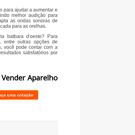
os para ajudar a aumentar e
tindo melhor audição para
capta as ondas sonoras de
icada para as orelhas.
ta batbara d'oeste? Para
z, entre outras opções de
s, você pode contar com a
sultados satisfatórios por
 Vender Aparelho
aça uma cotação