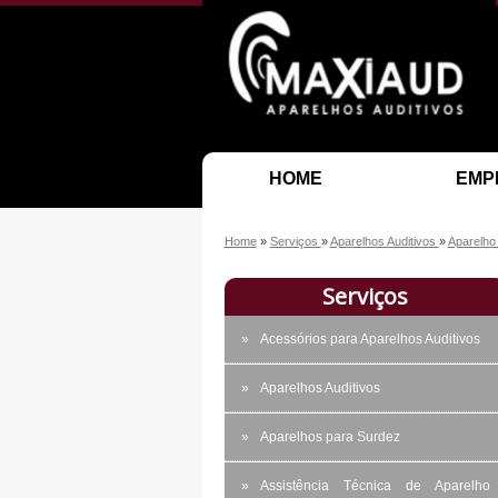
HOME
EMP
Home
»
Serviços
»
Aparelhos Auditivos
»
Aparelho
Serviços
Acessórios para Aparelhos Auditivos
Aparelhos Auditivos
Aparelhos para Surdez
Assistência Técnica de Aparelho