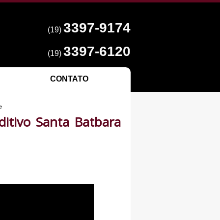
3397-9174
(19)
3397-6120
(19)
CONTATO
e
itivo Santa Batbara