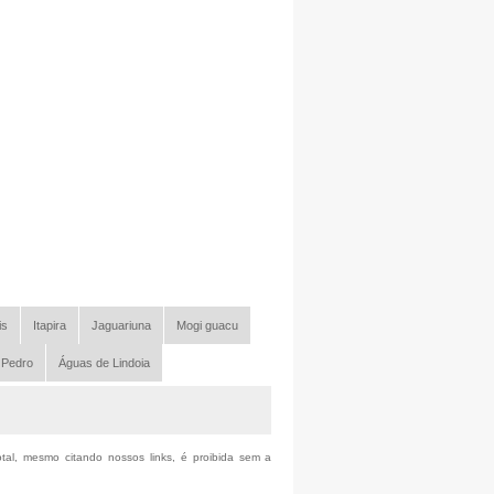
is
Itapira
Jaguariuna
Mogi guacu
 Pedro
Águas de Lindoia
otal, mesmo citando nossos links, é proibida sem a