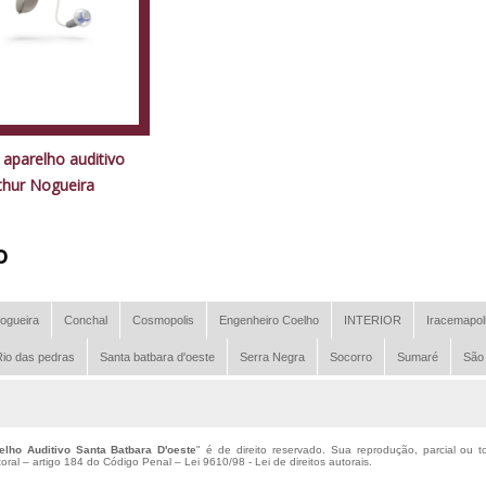
 aparelho auditivo
thur Nogueira
o
ogueira
Conchal
Cosmopolis
Engenheiro Coelho
INTERIOR
Iracemapol
io das pedras
Santa batbara d'oeste
Serra Negra
Socorro
Sumaré
São
lho Auditivo Santa Batbara D'oeste
" é de direito reservado. Sua reprodução, parcial ou t
utoral – artigo 184 do Código Penal –
Lei 9610/98 - Lei de direitos autorais
.