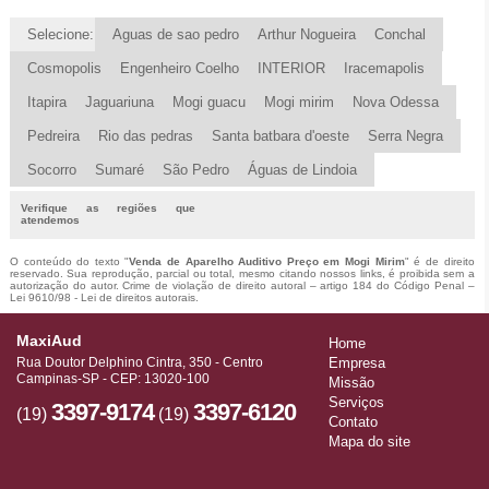
Selecione:
Aguas de sao pedro
Arthur Nogueira
Conchal
Cosmopolis
Engenheiro Coelho
INTERIOR
Iracemapolis
Itapira
Jaguariuna
Mogi guacu
Mogi mirim
Nova Odessa
Pedreira
Rio das pedras
Santa batbara d'oeste
Serra Negra
Socorro
Sumaré
São Pedro
Águas de Lindoia
Verifique as regiões que
atendemos
O conteúdo do texto "
Venda de Aparelho Auditivo Preço em Mogi Mirim
" é de direito
reservado. Sua reprodução, parcial ou total, mesmo citando nossos links, é proibida sem a
autorização do autor. Crime de violação de direito autoral – artigo 184 do Código Penal –
Lei 9610/98 - Lei de direitos autorais
.
MaxiAud
Home
Rua Doutor Delphino Cintra, 350 - Centro
Empresa
Campinas-SP - CEP: 13020-100
Missão
Serviços
3397-9174
3397-6120
(19)
(19)
Contato
Mapa do site