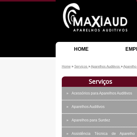
HOME
EMP
Home
»
Serviços
»
Aparelhos Auditivos
»
Aparelho
Serviços
Acessórios para Aparelhos Auditivos
Aparelhos Auditivos
Aparelhos para Surdez
Assistência Técnica de Aparelho