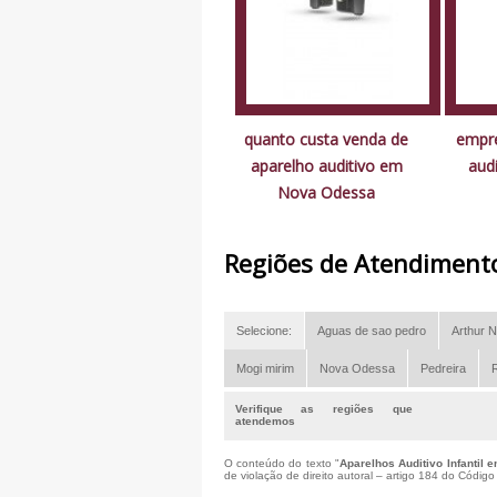
quanto custa venda de
empre
aparelho auditivo em
aud
Nova Odessa
Regiões de Atendiment
Selecione:
Aguas de sao pedro
Arthur N
Mogi mirim
Nova Odessa
Pedreira
R
Verifique as regiões que
atendemos
O conteúdo do texto "
Aparelhos Auditivo Infantil
de violação de direito autoral – artigo 184 do Códig