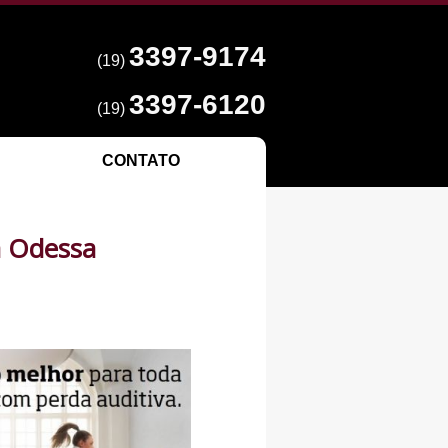
3397-9174
(19)
3397-6120
(19)
CONTATO
a Odessa