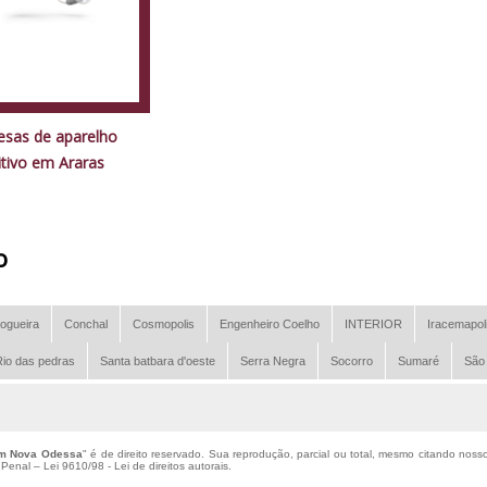
sas de aparelho
itivo em Araras
o
ogueira
Conchal
Cosmopolis
Engenheiro Coelho
INTERIOR
Iracemapol
io das pedras
Santa batbara d'oeste
Serra Negra
Socorro
Sumaré
São
 em Nova Odessa
" é de direito reservado. Sua reprodução, parcial ou total, mesmo citando nosso
o Penal –
Lei 9610/98 - Lei de direitos autorais
.