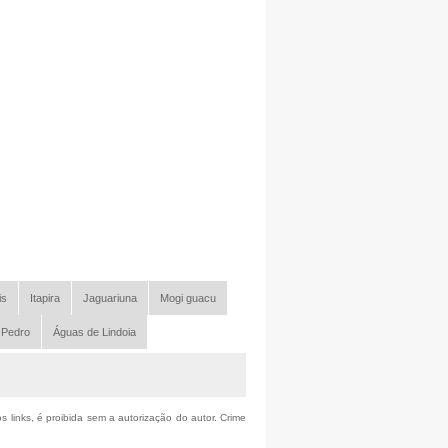
is
Itapira
Jaguariuna
Mogi guacu
 Pedro
Águas de Lindoia
s links, é proibida sem a autorização do autor. Crime