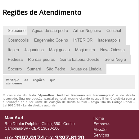
Regiões de Atendimento
Selecione:
Aguas de sao pedro
Arthur Nogueira
Conchal
Cosmopolis
Engenheiro Coelho
INTERIOR
Iracemapolis
Itapira
Jaguariuna
Mogi guacu
Mogi mirim
Nova Odessa
Pedreira
Rio das pedras
Santa batbara d'oeste
Serra Negra
Socorro
Sumaré
São Pedro
Águas de Lindoia
Verifique as regiões que
atendemos
O conteúdo do texto "
Aparelhos Auditivo Pequeno em Iracemápolis
" é de direito
reservado. Sua reprodução, parcial ou total, mesmo citando nossos links, é proibida sem a
autorização do autor. Crime de violação de direito autoral – artigo 184 do Código Penal –
Lei 9610/98 - Lei de direitos autorais
.
MaxiAud
Home
Rua Doutor Delphino Cintra, 350 - Centro
Empresa
Campinas-SP - CEP: 13020-100
Missão
Serviços
3397-9174
3397-6120
(19)
(19)