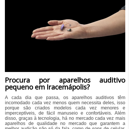
Procura por aparelhos auditivo
pequeno em Iracemápolis?
A cada dia que passa, os aparelhos auditivos têm
incomodado cada vez menos quem necessita deles, isso
porque são criados modelos cada vez menores e
imperceptíveis, de fácil manuseio e confortáveis. Além
disso, graças à tecnologia, há no mercado cada vez mais
aparelhos de qualidade no mercado que garantem a
melhor audição não só da fala, como de sons de celular,