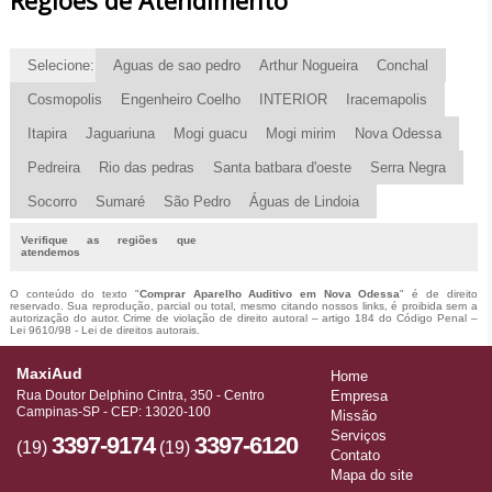
Selecione:
Aguas de sao pedro
Arthur Nogueira
Conchal
Cosmopolis
Engenheiro Coelho
INTERIOR
Iracemapolis
Itapira
Jaguariuna
Mogi guacu
Mogi mirim
Nova Odessa
Pedreira
Rio das pedras
Santa batbara d'oeste
Serra Negra
Socorro
Sumaré
São Pedro
Águas de Lindoia
Verifique as regiões que
atendemos
O conteúdo do texto "
Comprar Aparelho Auditivo em Nova Odessa
" é de direito
reservado. Sua reprodução, parcial ou total, mesmo citando nossos links, é proibida sem a
autorização do autor. Crime de violação de direito autoral – artigo 184 do Código Penal –
Lei 9610/98 - Lei de direitos autorais
.
MaxiAud
Home
Rua Doutor Delphino Cintra, 350 - Centro
Empresa
Campinas-SP - CEP: 13020-100
Missão
Serviços
3397-9174
3397-6120
(19)
(19)
Contato
Mapa do site