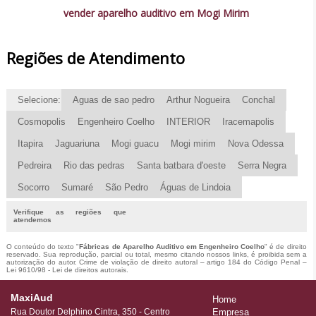
vender aparelho auditivo em Mogi Mirim
Regiões de Atendimento
Selecione:
Aguas de sao pedro
Arthur Nogueira
Conchal
Cosmopolis
Engenheiro Coelho
INTERIOR
Iracemapolis
Itapira
Jaguariuna
Mogi guacu
Mogi mirim
Nova Odessa
Pedreira
Rio das pedras
Santa batbara d'oeste
Serra Negra
Socorro
Sumaré
São Pedro
Águas de Lindoia
Verifique as regiões que
atendemos
O conteúdo do texto "
Fábricas de Aparelho Auditivo em Engenheiro Coelho
" é de direito
reservado. Sua reprodução, parcial ou total, mesmo citando nossos links, é proibida sem a
autorização do autor. Crime de violação de direito autoral – artigo 184 do Código Penal –
Lei 9610/98 - Lei de direitos autorais
.
MaxiAud
Home
Rua Doutor Delphino Cintra, 350 - Centro
Empresa