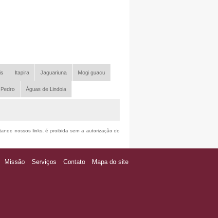
is
Itapira
Jaguariuna
Mogi guacu
 Pedro
Águas de Lindoia
itando nossos links, é proibida sem a autorização do
Missão
Serviços
Contato
Mapa do site