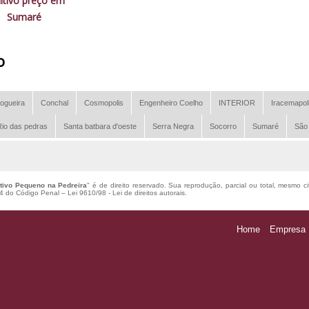
itivo preço em
Sumaré
o
ogueira
Conchal
Cosmopolis
Engenheiro Coelho
INTERIOR
Iracemapol
io das pedras
Santa batbara d'oeste
Serra Negra
Socorro
Sumaré
São
tivo Pequeno na Pedreira
" é de direito reservado. Sua reprodução, parcial ou total, mesmo c
184 do Código Penal –
Lei 9610/98 - Lei de direitos autorais
.
Home
Empresa