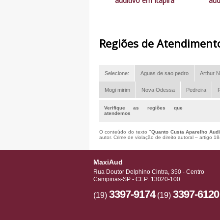
auditivo em Itapira
aud
Regiões de Atendiment
Selecione:
Aguas de sao pedro
Arthur N
Mogi mirim
Nova Odessa
Pedreira
R
Verifique as regiões que
atendemos
O conteúdo do texto "
Quanto Custa Aparelho Audi
autor. Crime de violação de direito autoral – artigo 
MaxiAud
Rua Doutor Delphino Cintra, 350 - Centro
Campinas-SP - CEP: 13020-100
3397-9174
3397-6120
(19)
(19)