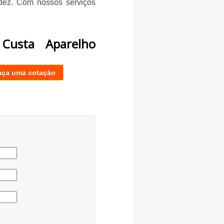
rdez. Com nossos serviços
Custa Aparelho
aça uma cotação