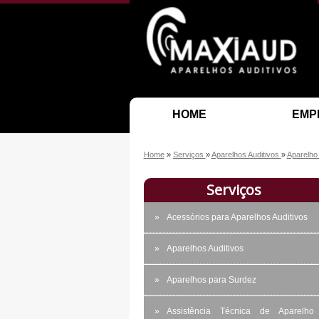
HOME
EMP
Home
»
Serviços
»
Aparelhos Auditivos
»
Aparelho
Serviços
Acessórios para Aparelhos Auditivos
Aparelhos Auditivos
Aparelhos para Surdez
Assistência Técnica de Aparelho