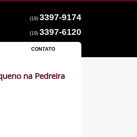
3397-9174
(19)
3397-6120
(19)
CONTATO
queno na Pedreira