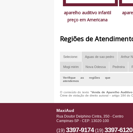
aparelho auditivo infantil
apare
preço em Americana
Regiões de Atendiment
Selecione:
Aguas de sao pedro
Arthur N
Mogi mirim
Nova Odessa
Pedreira
R
Verifique as regiões que
atendemos
O conteúdo do texto "
Venda de Aparelho Auditivo
Crime de violação de direito autoral – artigo 184 do
MaxiAud
Rua Doutor Delphino Cintra, 350 - Centro
Campinas-SP - CEP: 13020-100
3397-9174
3397-6120
(19)
(19)