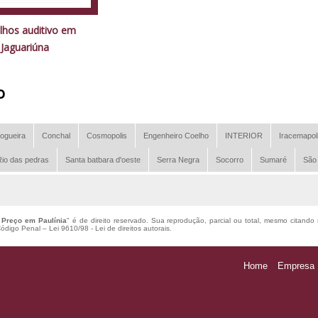
lhos auditivo em
Jaguariúna
o
ogueira
Conchal
Cosmopolis
Engenheiro Coelho
INTERIOR
Iracemapol
io das pedras
Santa batbara d'oeste
Serra Negra
Socorro
Sumaré
São
 Preço em Paulínia
" é de direito reservado. Sua reprodução, parcial ou total, mesmo citando 
 Código Penal –
Lei 9610/98 - Lei de direitos autorais
.
Home
Empresa