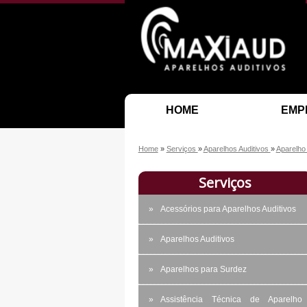
HOME
EMP
Home
»
Serviços
»
Aparelhos Auditivos
»
Aparelho
Serviços
Acessórios para Aparelhos Auditivos
Aparelhos Auditivos
Aparelhos para Surdez
Assistência Técnica de Aparelho