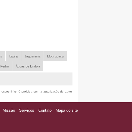
is
Itapira
Jaguariuna
Mogi guacu
 Pedro
Águas de Lindoia
nossos links, é proibida sem a autorização do autor.
Missão
Serviços
Contato
Mapa do site