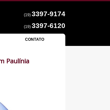
3397-9174
(19)
3397-6120
(19)
CONTATO
m Paulínia