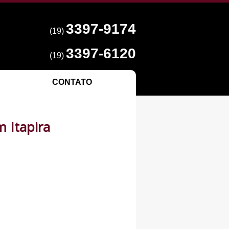
3397-9174
(19)
3397-6120
(19)
CONTATO
 Itapira