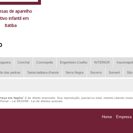
sas de aparelho
tivo infantil em
Itatiba
o
ogueira
Conchal
Cosmopolis
Engenheiro Coelho
INTERIOR
Iracemapol
io das pedras
Santa batbara d'oeste
Serra Negra
Socorro
Sumaré
São
reço em Itapira
" é de direito reservado. Sua reprodução, parcial ou total, mesmo citando nosso
o Penal –
Lei 9610/98 - Lei de direitos autorais
.
Home
Empresa