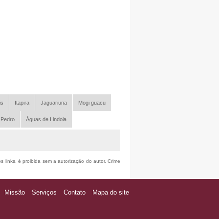
is
Itapira
Jaguariuna
Mogi guacu
 Pedro
Águas de Lindoia
s links, é proibida sem a autorização do autor. Crime
Missão
Serviços
Contato
Mapa do site