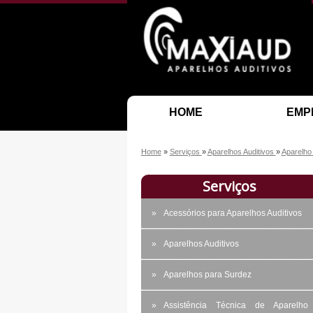
HOME
EMP
Home
»
Serviços
»
Aparelhos Auditivos
»
Aparelho
Serviços
Acessórios para Aparelhos Auditivos
Aparelhos Auditivos
Aparelhos para Surdez
Assistência Técnica de Aparelho