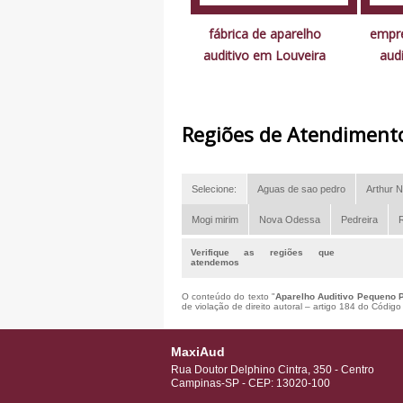
fábrica de aparelho
empre
auditivo em Louveira
audi
Regiões de Atendiment
Selecione:
Aguas de sao pedro
Arthur N
Mogi mirim
Nova Odessa
Pedreira
R
Verifique as regiões que
atendemos
O conteúdo do texto "
Aparelho Auditivo Pequeno P
de violação de direito autoral – artigo 184 do Códig
MaxiAud
Rua Doutor Delphino Cintra, 350 - Centro
Campinas-SP - CEP: 13020-100