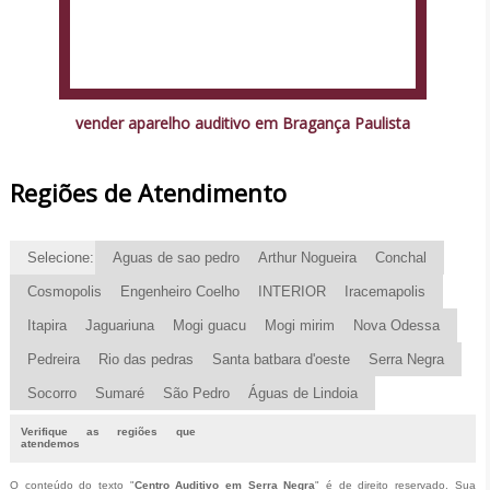
vender aparelho auditivo em Bragança Paulista
Regiões de Atendimento
Selecione:
Aguas de sao pedro
Arthur Nogueira
Conchal
Cosmopolis
Engenheiro Coelho
INTERIOR
Iracemapolis
Itapira
Jaguariuna
Mogi guacu
Mogi mirim
Nova Odessa
Pedreira
Rio das pedras
Santa batbara d'oeste
Serra Negra
Socorro
Sumaré
São Pedro
Águas de Lindoia
Verifique as regiões que
atendemos
O conteúdo do texto "
Centro Auditivo em Serra Negra
" é de direito reservado. Sua