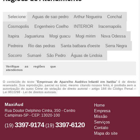
Selecione:
Aguas de sao pedro
Arthur Nogueira
Conchal
Cosmopolis
Engenheiro Coelho
INTERIOR
Iracemapolis
Itapira
Jaguariuna
Mogi guacu
Mogi mirim
Nova Odessa
Pedreira
Rio das pedras
Santa batbara d'oeste
Serra Negra
Socorro
Sumaré
São Pedro
Águas de Lindoia
Verifique as regiões que
atendemos
O conteúdo do texto "
Empresas de Aparelho Auditivo Infantil em Itatiba
" é de direito
reservado. Sua reprodução, parcial ou total, mesmo citando nossos links, é proibida sem a
autorização do autor. Crime de violação de direito autoral – artigo 184 do Código Penal –
Lei 9610/98 - Lei de direitos autorais
.
MaxiAud
Home
Rua Doutor Delphino Cintra, 350 - Centro
Empresa
Campinas-SP - CEP: 13020-100
Missão
Serviços
3397-9174
3397-6120
(19)
(19)
Contato
Mapa do site