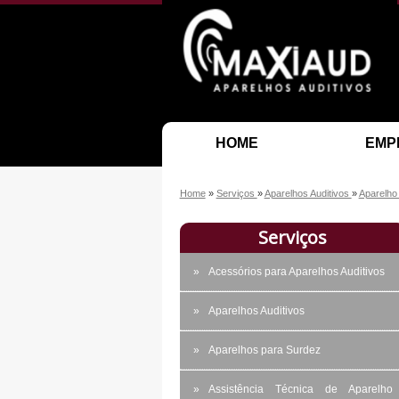
HOME
EMP
Home
»
Serviços
»
Aparelhos Auditivos
»
Aparelho
Serviços
Acessórios para Aparelhos Auditivos
Aparelhos Auditivos
Aparelhos para Surdez
Assistência Técnica de Aparelho