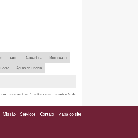
is
Itapira
Jaguariuna
Mogi guacu
 Pedro
Águas de Lindoia
citando nossos links, é proibida sem a autorização do
Missão
Serviços
Contato
Mapa do site