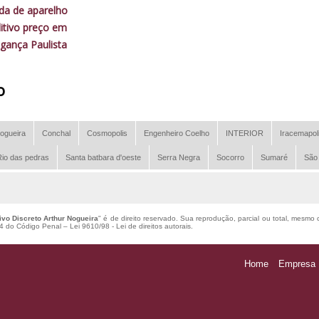
da de aparelho
itivo preço em
gança Paulista
o
ogueira
Conchal
Cosmopolis
Engenheiro Coelho
INTERIOR
Iracemapol
io das pedras
Santa batbara d'oeste
Serra Negra
Socorro
Sumaré
São
ivo Discreto Arthur Nogueira
" é de direito reservado. Sua reprodução, parcial ou total, mesmo 
184 do Código Penal –
Lei 9610/98 - Lei de direitos autorais
.
Home
Empresa