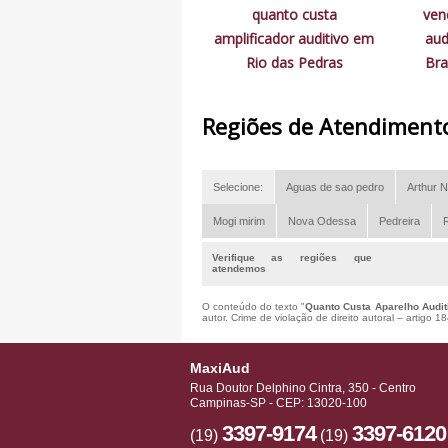
quanto custa
ven
amplificador auditivo em
aud
Rio das Pedras
Bra
Regiões de Atendiment
Selecione:
Aguas de sao pedro
Arthur N
Mogi mirim
Nova Odessa
Pedreira
R
Verifique as regiões que
atendemos
O conteúdo do texto "
Quanto Custa Aparelho Audit
autor. Crime de violação de direito autoral – artigo 
MaxiAud
Rua Doutor Delphino Cintra, 350 - Centro
Campinas-SP - CEP: 13020-100
3397-9174
3397-6120
(19)
(19)