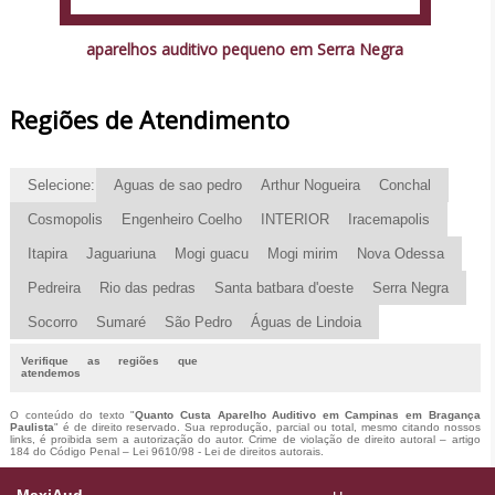
aparelhos auditivo pequeno em Serra Negra
Regiões de Atendimento
Selecione:
Aguas de sao pedro
Arthur Nogueira
Conchal
Cosmopolis
Engenheiro Coelho
INTERIOR
Iracemapolis
Itapira
Jaguariuna
Mogi guacu
Mogi mirim
Nova Odessa
Pedreira
Rio das pedras
Santa batbara d'oeste
Serra Negra
Socorro
Sumaré
São Pedro
Águas de Lindoia
Verifique as regiões que
atendemos
O conteúdo do texto "
Quanto Custa Aparelho Auditivo em Campinas em Bragança
Paulista
" é de direito reservado. Sua reprodução, parcial ou total, mesmo citando nossos
links, é proibida sem a autorização do autor. Crime de violação de direito autoral – artigo
184 do Código Penal –
Lei 9610/98 - Lei de direitos autorais
.
MaxiAud