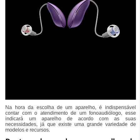
Na hora da escolha de um aparelho, é indispensável
contar com o atendimento de um fonoaudiólogo, esse
indicará um aparelho de acordo com as suas
necessidades, já que existe uma grande variedade de
modelos e recursos.