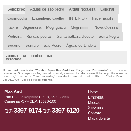
Selecione:
Aguas de sao pedro
Arthur Nogueira
Conchal
Cosmopolis
Engenheiro Coelho
INTERIOR
Iracemapolis
Itapira
Jaguariuna
Mogi guacu
Mogi mirim
Nova Odessa
Pedreira
Rio das pedras
Santa batbara d'oeste
Serra Negra
Socorro
Sumaré
São Pedro
Águas de Lindoia
Verifique as regiões que
atendemos
O conteúdo do texto "
Vender Aparelho Auditivo Preço em Piracicaba
" é de direito
reservado. Sua reprodução, parcial ou total, mesmo citando nossos links, é proibida sem a
autorização do autor. Crime de violação de direito autoral – artigo 184 do Código Penal –
Lei 9610/98 - Lei de direitos autorais
.
MaxiAud
Home
Rua Doutor Delphino Cintra, 350 - Centro
Empresa
Campinas-SP - CEP: 13020-100
Missão
Serviços
3397-9174
3397-6120
(19)
(19)
Contato
Mapa do site