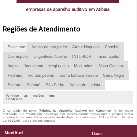
empresas de aparelho auditivo em Atibaia
Regiões de Atendimento
Selecione:
Aguas de sao pedro
Arthur Nogueira
Conchal
Cosmopolis
Engenheiro Coelho
INTERIOR
Iracemapolis
Itapira
Jaguariuna
Mogi guacu
Mogi mirim
Nova Odessa
Pedreira
Rio das pedras
Santa batbara d'oeste
Serra Negra
Socorro
Sumaré
São Pedro
Águas de Lindoia
Verifique as regiões que
atendemos
O conteúdo do texto "
Fábrica de Aparelho Auditivo em Campinas
" é de direito
reservado. Sua reprodução, parcial ou total, mesmo citando nossos links, é proibida sem a
autorização do autor. Crime de violação de direito autoral – artigo 184 do Código Penal –
Lei 9610/98 - Lei de direitos autorais
.
MaxiAud
Home