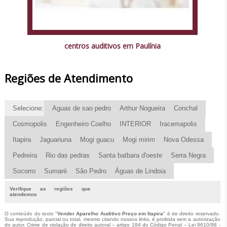
centros auditivos em Paulínia
Regiões de Atendimento
Selecione:
Aguas de sao pedro
Arthur Nogueira
Conchal
Cosmopolis
Engenheiro Coelho
INTERIOR
Iracemapolis
Itapira
Jaguariuna
Mogi guacu
Mogi mirim
Nova Odessa
Pedreira
Rio das pedras
Santa batbara d'oeste
Serra Negra
Socorro
Sumaré
São Pedro
Águas de Lindoia
Verifique as regiões que
atendemos
O conteúdo do texto "
Vender Aparelho Auditivo Preço em Itapira
" é de direito reservado.
Sua reprodução, parcial ou total, mesmo citando nossos links, é proibida sem a autorização
do autor. Crime de violação de direito autoral – artigo 184 do Código Penal –
Lei 9610/98 -