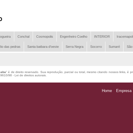
o
ogueira
Conchal
Cosmopolis
Engenheiro Coelho
INTERIOR
Iracemapol
io das pedras
Santa batbara d'oeste
Serra Negra
Socorro
Sumaré
São
caba
" é de direito reservado. Sua reprodução, parcial ou total, mesmo citando nossos links, é p
 9610/98 - Lei de direitos autorais
.
Home
Empresa