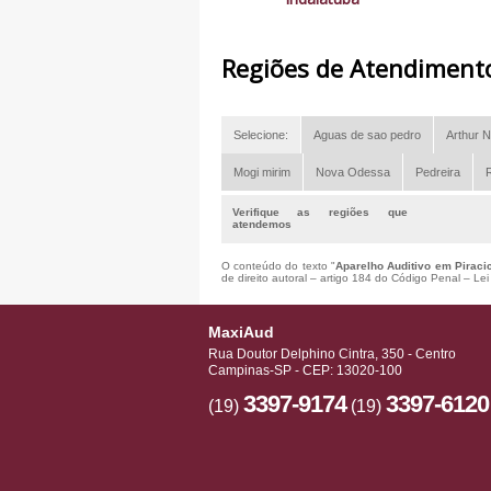
Regiões de Atendiment
Selecione:
Aguas de sao pedro
Arthur N
Mogi mirim
Nova Odessa
Pedreira
R
Verifique as regiões que
atendemos
O conteúdo do texto "
Aparelho Auditivo em Piraci
de direito autoral – artigo 184 do Código Penal –
Lei
MaxiAud
Rua Doutor Delphino Cintra, 350 - Centro
Campinas-SP - CEP: 13020-100
3397-9174
3397-6120
(19)
(19)