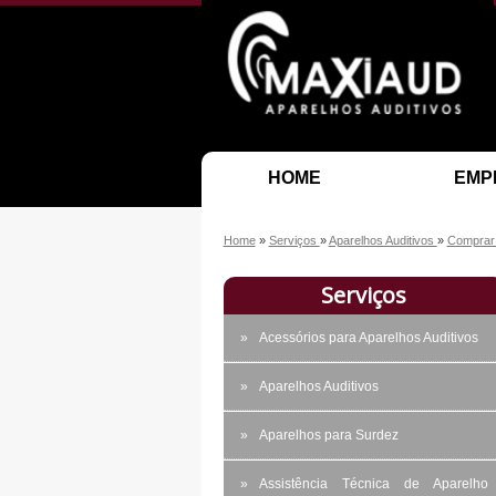
HOME
EMP
Home
»
Serviços
»
Aparelhos Auditivos
»
Comprar 
Serviços
Acessórios para Aparelhos Auditivos
Aparelhos Auditivos
Aparelhos para Surdez
Assistência Técnica de Aparelho