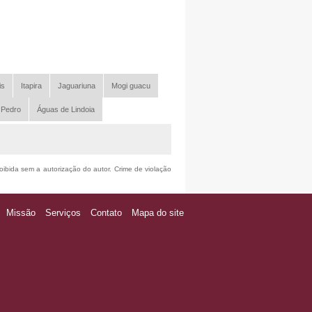
is
Itapira
Jaguariuna
Mogi guacu
 Pedro
Águas de Lindoia
roibida sem a autorização do autor. Crime de violação
Missão
Serviços
Contato
Mapa do site