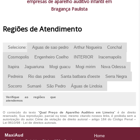
empresas de aparelho auditivo infantil em
Bragança Paulista
Regiões de Atendimento
Selecione:
Aguas de sao pedro
Arthur Nogueira
Conchal
Cosmopolis
Engenheiro Coelho
INTERIOR
Iracemapolis
Itapira
Jaguariuna
Mogi guacu
Mogi mirim
Nova Odessa
Pedreira
Rio das pedras
Santa batbara d'oeste
Serra Negra
Socorro
Sumaré
São Pedro
Águas de Lindoia
Verifique as regiões que
atendemos
O conteúdo do texto "
Qual Preço de Aparelho Auditivo em Limeira
" é de direito
reservado. Sua reprodução, parcial ou total, mesmo citando nossos links, é proibida sem a
autorização do autor. Crime de violação de direito autoral – artigo 184 do Código Penal –
Lei 9610/98 - Lei de direitos autorais
.
MaxiAud
Home