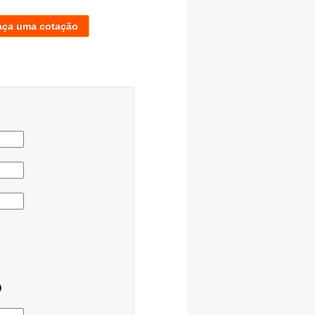
aça uma cotação
o