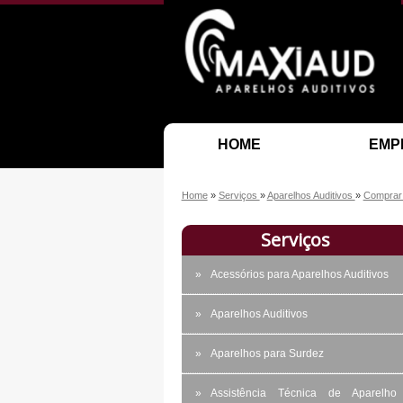
HOME
EMP
Home
»
Serviços
»
Aparelhos Auditivos
»
Comprar 
Serviços
Acessórios para Aparelhos Auditivos
Aparelhos Auditivos
Aparelhos para Surdez
Assistência Técnica de Aparelho