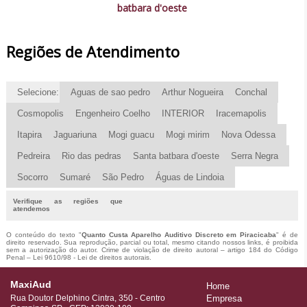
batbara d'oeste
Regiões de Atendimento
Selecione:
Aguas de sao pedro
Arthur Nogueira
Conchal
Cosmopolis
Engenheiro Coelho
INTERIOR
Iracemapolis
Itapira
Jaguariuna
Mogi guacu
Mogi mirim
Nova Odessa
Pedreira
Rio das pedras
Santa batbara d'oeste
Serra Negra
Socorro
Sumaré
São Pedro
Águas de Lindoia
Verifique as regiões que
atendemos
O conteúdo do texto "
Quanto Custa Aparelho Auditivo Discreto em Piracicaba
" é de
direito reservado. Sua reprodução, parcial ou total, mesmo citando nossos links, é proibida
sem a autorização do autor. Crime de violação de direito autoral – artigo 184 do Código
Penal –
Lei 9610/98 - Lei de direitos autorais
.
MaxiAud
Home
Rua Doutor Delphino Cintra, 350 - Centro
Empresa