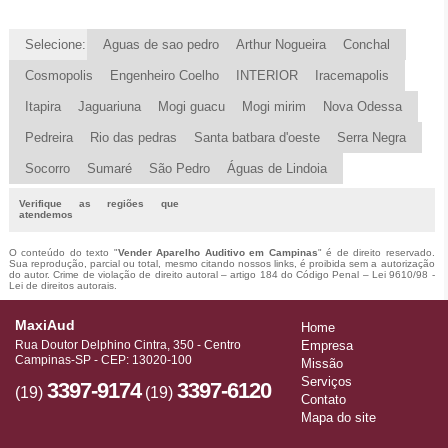
Selecione:
Aguas de sao pedro
Arthur Nogueira
Conchal
Cosmopolis
Engenheiro Coelho
INTERIOR
Iracemapolis
Itapira
Jaguariuna
Mogi guacu
Mogi mirim
Nova Odessa
Pedreira
Rio das pedras
Santa batbara d'oeste
Serra Negra
Socorro
Sumaré
São Pedro
Águas de Lindoia
Verifique as regiões que
atendemos
O conteúdo do texto "
Vender Aparelho Auditivo em Campinas
" é de direito reservado.
Sua reprodução, parcial ou total, mesmo citando nossos links, é proibida sem a autorização
do autor. Crime de violação de direito autoral – artigo 184 do Código Penal –
Lei 9610/98 -
Lei de direitos autorais
.
MaxiAud
Home
Rua Doutor Delphino Cintra, 350 - Centro
Empresa
Campinas-SP - CEP: 13020-100
Missão
Serviços
3397-9174
3397-6120
(19)
(19)
Contato
Mapa do site