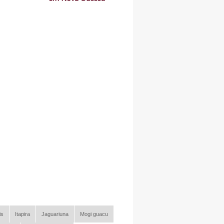
is
Itapira
Jaguariuna
Mogi guacu