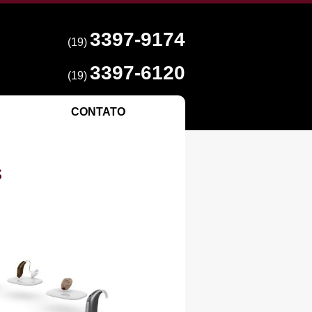
3397-9174
(19)
3397-6120
(19)
CONTATO
s