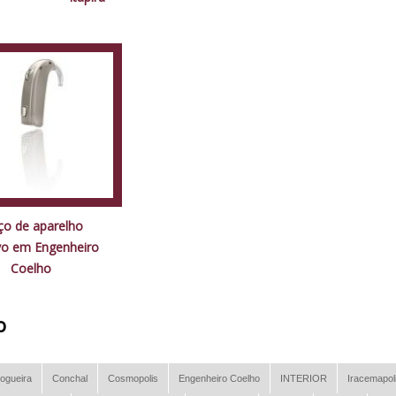
ço de aparelho
ivo em Engenheiro
Coelho
o
ogueira
Conchal
Cosmopolis
Engenheiro Coelho
INTERIOR
Iracemapol