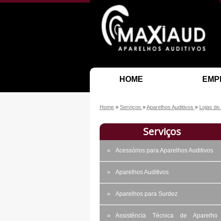
HOME
EMP
Home
»
Serviços
»
Aparelhos Auditivos
»
Lojas de
Serviços
Acessórios para Aparelhos Auditivos
Aparelhos Auditivos
Aparelhos para Surdez
Assistência Técnica de Aparelho