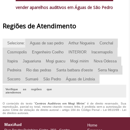
vender aparelhos auditivos em Águas de São Pedro
Regiões de Atendimento
Selecione:
Aguas de sao pedro
Arthur Nogueira
Conchal
Cosmopolis
Engenheiro Coelho
INTERIOR
Iracemapolis
Itapira
Jaguariuna
Mogi guacu
Mogi mirim
Nova Odessa
Pedreira
Rio das pedras
Santa batbara d'oeste
Serra Negra
Socorro
Sumaré
São Pedro
Águas de Lindoia
Verifique as regiões que
atendemos
O conteúdo do texto "
Centros Auditivos em Mogi Mirim
" é de direito reservado. Sua
reprodução, parcial ou total, mesmo citando nossos links, é proibida sem a autorização do
autor. Crime de violação de direito autoral – artigo 184 do Código Penal –
Lei 9610/98 - Lei
de direitos autorais
.
MaxiAud
Home