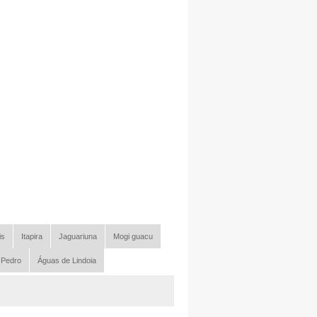
is
Itapira
Jaguariuna
Mogi guacu
 Pedro
Águas de Lindoia