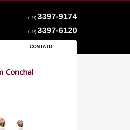
3397-9174
(19)
3397-6120
(19)
CONTATO
m Conchal