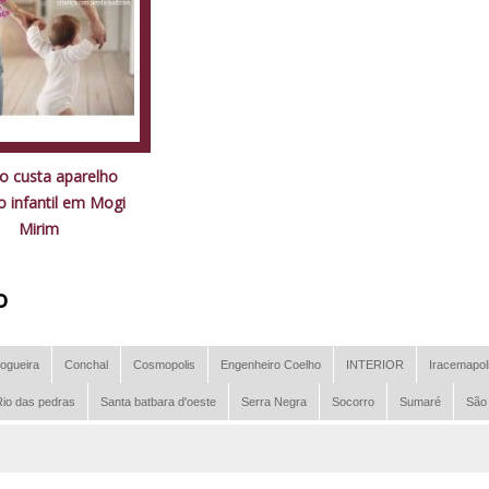
o custa aparelho
o infantil em Mogi
Mirim
o
ogueira
Conchal
Cosmopolis
Engenheiro Coelho
INTERIOR
Iracemapol
io das pedras
Santa batbara d'oeste
Serra Negra
Socorro
Sumaré
São