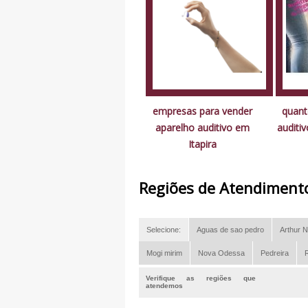
empresas para vender
quant
aparelho auditivo em
auditiv
Itapira
Regiões de Atendiment
Selecione:
Aguas de sao pedro
Arthur N
Mogi mirim
Nova Odessa
Pedreira
R
Verifique as regiões que
atendemos