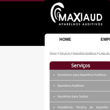
HOME
EMP
Home
»
Serviços
»
Aparelhos Auditivos
»
Lojas de
Serviços
Acessórios para Aparelhos Auditivos
Aparelhos Auditivos
Aparelhos para Surdez
Assistência Técnica de Aparelho