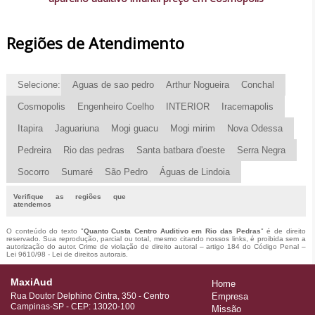
Regiões de Atendimento
Selecione:
Aguas de sao pedro
Arthur Nogueira
Conchal
Cosmopolis
Engenheiro Coelho
INTERIOR
Iracemapolis
Itapira
Jaguariuna
Mogi guacu
Mogi mirim
Nova Odessa
Pedreira
Rio das pedras
Santa batbara d'oeste
Serra Negra
Socorro
Sumaré
São Pedro
Águas de Lindoia
Verifique as regiões que
atendemos
O conteúdo do texto "
Quanto Custa Centro Auditivo em Rio das Pedras
" é de direito
reservado. Sua reprodução, parcial ou total, mesmo citando nossos links, é proibida sem a
autorização do autor. Crime de violação de direito autoral – artigo 184 do Código Penal –
Lei 9610/98 - Lei de direitos autorais
.
MaxiAud
Home
Rua Doutor Delphino Cintra, 350 - Centro
Empresa
Campinas-SP - CEP: 13020-100
Missão