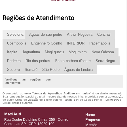
Regiões de Atendimento
Selecione:
Aguas de sao pedro
Arthur Nogueira
Conchal
Cosmopolis
Engenheiro Coelho
INTERIOR
Iracemapolis
Itapira
Jaguariuna
Mogi guacu
Mogi mirim
Nova Odessa
Pedreira
Rio das pedras
Santa batbara d'oeste
Serra Negra
Socorro
Sumaré
São Pedro
Águas de Lindoia
Verifique as regiões que
atendemos
O conteúdo do texto "
Venda de Aparelhos Auditivo em Itatiba
" é de direito reservado.
Sua reprodução, parcial ou total, mesmo citando nossos links, é proibida sem a autorização
do autor. Crime de violação de direito autoral – artigo 184 do Código Penal –
Lei 9610/98 -
Lei de direitos autorais
.
MaxiAud
Home
Rua Doutor Delphino Cintra, 350 - Centro
Empresa
Campinas-SP - CEP: 13020-100
Missão