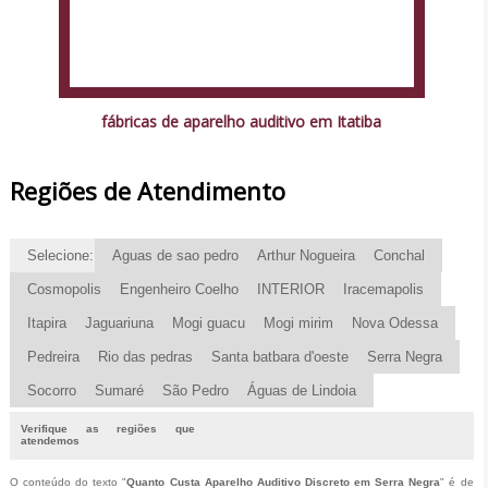
fábricas de aparelho auditivo em Itatiba
Regiões de Atendimento
Selecione:
Aguas de sao pedro
Arthur Nogueira
Conchal
Cosmopolis
Engenheiro Coelho
INTERIOR
Iracemapolis
Itapira
Jaguariuna
Mogi guacu
Mogi mirim
Nova Odessa
Pedreira
Rio das pedras
Santa batbara d'oeste
Serra Negra
Socorro
Sumaré
São Pedro
Águas de Lindoia
Verifique as regiões que
atendemos
O conteúdo do texto "
Quanto Custa Aparelho Auditivo Discreto em Serra Negra
" é de