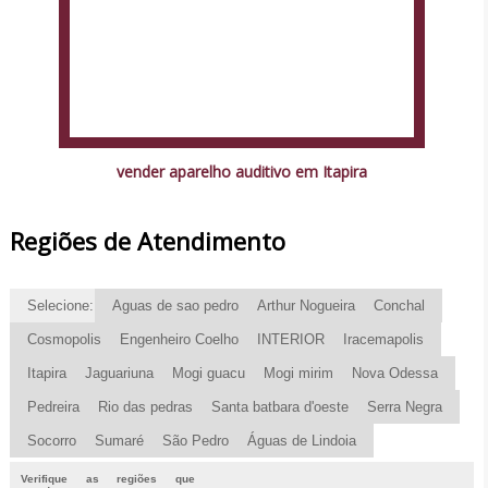
vender aparelho auditivo em Itapira
Regiões de Atendimento
Selecione:
Aguas de sao pedro
Arthur Nogueira
Conchal
Cosmopolis
Engenheiro Coelho
INTERIOR
Iracemapolis
Itapira
Jaguariuna
Mogi guacu
Mogi mirim
Nova Odessa
Pedreira
Rio das pedras
Santa batbara d'oeste
Serra Negra
Socorro
Sumaré
São Pedro
Águas de Lindoia
Verifique as regiões que